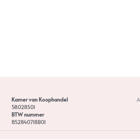
Kamer van Koophandel
A
58028501
BTW nummer
852840718B01