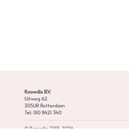
Knowdis B.V.
Uitweg 62
3051JR Rotterdam
Tel: 010 8421 340
© Knowdis 2013-202
6