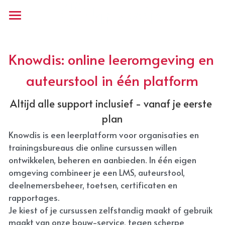
Home
Knowdis: online leeromgeving en 
Medewerkers trainen
auteurstool in één platform
Voor opleiders
Knowdis voor je organisatie
Altijd alle support inclusief - vanaf je eerste 
Onboarding online
Kennis & Advies
Knowdis voor opleiders
plan
Prijzen
Partner cases
Over Knowdis
Artikelen
Knowdis is een leerplatform voor organisaties en 
trainingsbureaus die online cursussen willen 
Blended learning calculator
LMS-vergelijken
Contact
Over ons
ontwikkelen, beheren en aanbieden. In één eigen 
omgeving combineer je een LMS, auteurstool, 
E-learning bouwservice
deelnemersbeheer, toetsen, certificaten en 
rapportages.
Interactief
Je kiest of je cursussen zelfstandig maakt of gebruik 
Cursusaanbod
maakt van onze bouw-service, tegen scherpe 