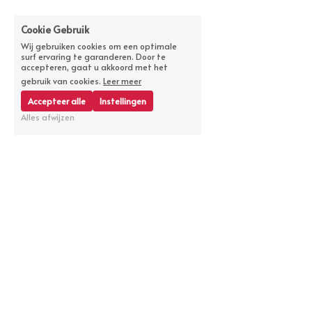
Cookie Gebruik
Wij gebruiken cookies om een optimale
surf ervaring te garanderen. Door te
accepteren, gaat u akkoord met het
gebruik van cookies.
Leer meer
Accepteer alle
Instellingen
Alles afwijzen
Knowdis B.V.
Kamer van Koophandel
Uitweg 62
58028501
3051JR Rotterdam
BTW nummer
Tel: 010 8421 340
852840718B01