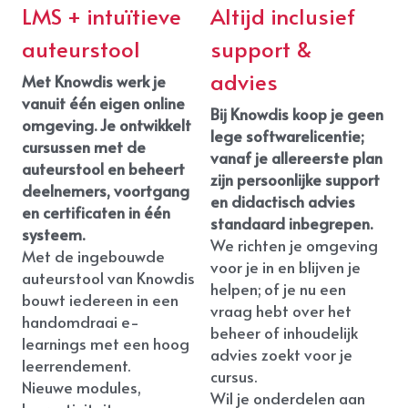
LMS + intuïtieve 
Altijd inclusief 
auteurstool
support & 
advies
Met Knowdis werk je 
vanuit één eigen online 
Bij Knowdis koop je geen 
omgeving. Je ontwikkelt 
lege softwarelicentie; 
cursussen met de 
vanaf je allereerste plan 
auteurstool en beheert 
zijn persoonlijke support 
deelnemers, voortgang 
en didactisch advies 
en certificaten in één 
standaard inbegrepen. 
systeem. 
We richten je omgeving 
Met de ingebouwde 
voor je in en blijven je 
auteurstool van Knowdis 
helpen; of je nu een 
bouwt iedereen in een 
vraag hebt over het 
handomdraai e-
beheer of inhoudelijk 
learnings met een hoog 
advies zoekt voor je 
leerrendement. 
cursus. 
Nieuwe modules, 
Wil je onderdelen aan 