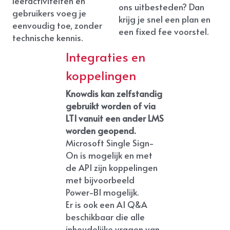
leeractiviteiten en 
ons uitbesteden? Dan 
gebruikers voeg je 
krijg je snel een plan en 
eenvoudig toe, zonder 
een fixed fee voorstel.
technische kennis.
Integraties en 
koppelingen
Knowdis kan zelfstandig 
gebruikt worden of via 
LTI vanuit een ander LMS 
worden geopend. 
Microsoft Single Sign-
On is mogelijk en met 
de API zijn koppelingen 
met bijvoorbeeld 
Power-BI mogelijk.
Er is ook een AI Q&A 
beschikbaar die alle 
inhoudelijke vragen van 